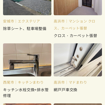
安城市
エクステリア
高浜市
マンション クロ
ス、カーペット張替
除草シート、駐車場整備
クロス・カーペット張替
西尾市
キッチンまわり
高浜市
マドまわり
キッチン水栓交換+排水管
網戸戸車交換
修理