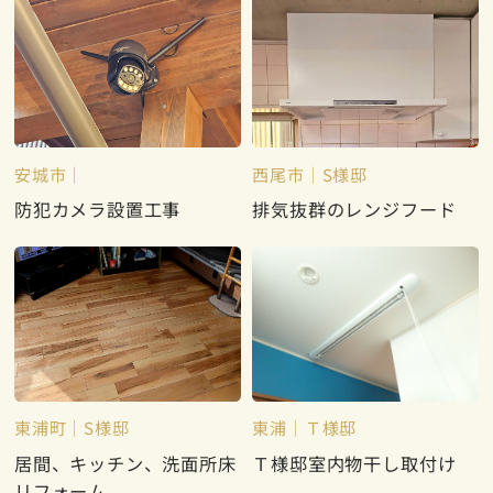
安城市
西尾市
S様邸
防犯カメラ設置工事
排気抜群のレンジフード
東浦町
S様邸
東浦
Ｔ様邸
居間、キッチン、洗面所床
Ｔ様邸室内物干し取付け
リフォーム