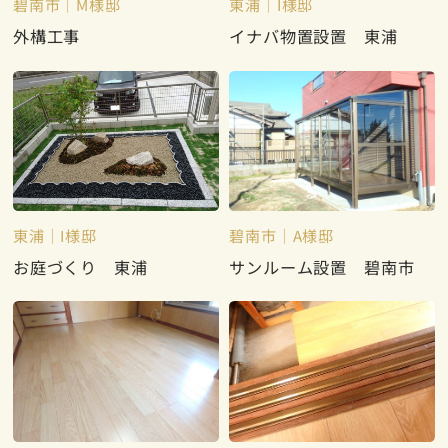
碧南市
M様邸
東浦
I様邸
外構工事
イナバ物置設置 東浦
東浦
I様邸
碧南市
A様邸
お庭づくり 東浦
サンルーム設置 碧南市